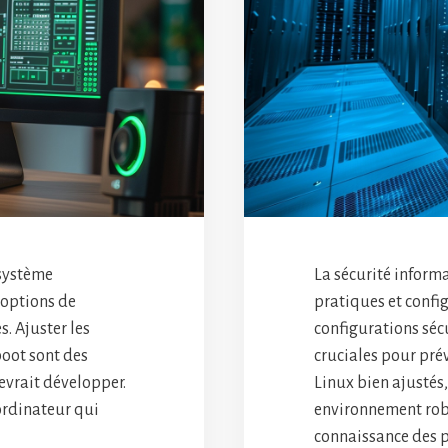
 système
La sécurité inform
 options de
pratiques et config
. Ajuster les
configurations sécu
boot sont des
cruciales pour prév
evrait développer.
Linux bien ajustés,
 ordinateur qui
environnement robu
connaissance des p