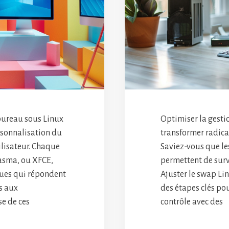
 bureau sous Linux
Optimiser la gesti
rsonnalisation du
transformer radica
ilisateur. Chaque
Saviez-vous que l
lasma, ou XFCE,
permettent de surve
ques qui répondent
Ajuster le swap Li
s aux
des étapes clés pou
se de ces
contrôle avec des