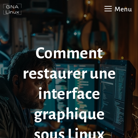
Aller
Menu
au
contenu
Comment
restaurer une
interface
graphique
sous Linux