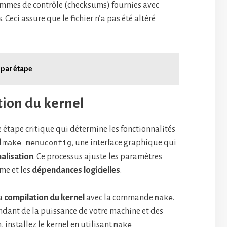
mmes de contrôle (checksums) fournies avec
. Ceci assure que le fichier n’a pas été altéré
e par étape
tion du kernel
 étape critique qui détermine les fonctionnalités
l
make menuconfig
, une interface graphique qui
alisation
. Ce processus ajuste les paramètres
ème et les
dépendances logicielles
.
la
compilation du kernel
avec la commande
make
.
dant de la puissance de votre machine et des
 installez le kernel en utilisant
make