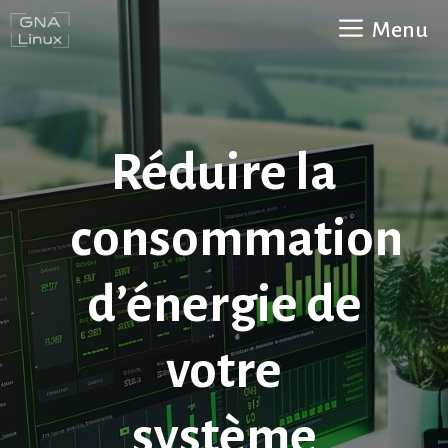
Aller
Menu
au
contenu
Réduire la
consommation
d’énergie de
votre
système