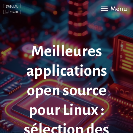
Aller
Menu
au
contenu
Meilleures
applications
open source
pour Linux :
sélection des